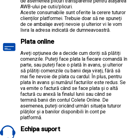
de asemenea plicuri transparente pentru atașarea
AWB-ului pe cutii/plicuri.
Aceste consumabile sunt oferite la cerere tuturor
clienților platformei. Trebuie doar să ne spuneți
de ce ambalaje aveți nevoie și ulterior vi le vom
livra la adresa indicată de dumneavoastră.
Plata online
Aveți opțiunea de a decide cum doriți să plătiți
comenzile. Puteți face plata la fiecare comandă în
parte, sau puteți face o plată în avans, și ulterior
să plătiți comenzile cu banii deja virați, fără să
mai fie nevoie de plata cu cardul. În plus, pentru
plata în avans și numărul facturilor este redus. Se
va emite o factură când se face plata și o altă
factură cu anexă la finalul lunii sau când se
termină banii din contul Colete Online. De
asemenea, puteți oricând urmări situația tuturor
plăților și a banilor disponibili în cont pe
platformă.
Echipa suport