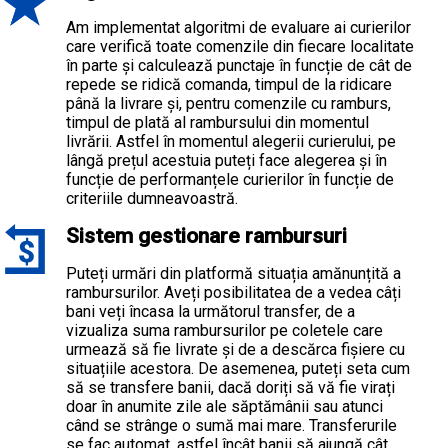
Am implementat algoritmi de evaluare ai curierilor
care verifică toate comenzile din fiecare localitate
în parte și calculează punctaje în funcție de cât de
repede se ridică comanda, timpul de la ridicare
până la livrare și, pentru comenzile cu ramburs,
timpul de plată al rambursului din momentul
livrării. Astfel în momentul alegerii curierului, pe
lângă prețul acestuia puteți face alegerea și în
funcție de performanțele curierilor în funcție de
criteriile dumneavoastră.
Sistem gestionare rambursuri
Puteți urmări din platformă situația amănunțită a
rambursurilor. Aveți posibilitatea de a vedea câți
bani veți încasa la următorul transfer, de a
vizualiza suma rambursurilor pe coletele care
urmează să fie livrate și de a descărca fișiere cu
situațiile acestora. De asemenea, puteți seta cum
să se transfere banii, dacă doriți să vă fie virați
doar în anumite zile ale săptămânii sau atunci
când se strânge o sumă mai mare. Transferurile
se fac automat, astfel încât banii să ajungă cât