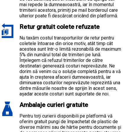
mai repede la dumneavoastră, iar în momentul
trimiterii acestora, primiți pe mail borderoul care
ulterior poate fi descărcat oricând din platformă.
Retur gratuit colete refuzate
Nu taxăm costul transporturilor de retur pentru
coletele întoarse din orice motiv, atât timp cât
acestea sunt într-o limită rezonabilă de maximum
5% din numărul total de trimiteri pe lună.
Înțelegem că refuzul trimiterilor de către
destinatari generează costuri neprevăzute. Ne
dorim să venim cu o soluție completă pentru a vă
ajuta în creșterea afacerii dumneavoastră, iar
diminuarea costurilor neprevăzute reprezintă una
dintre măsurile noastre de sprijin în acest sens,
așadar aceste costuri sunt suportate de noi.
Ambalaje curieri gratuite
Pentru toți curierii disponibili pe platformă vă
oferim gratuit pungi de împachetat de plastic de
diverse mărimi sau de hârtie pentru documente și