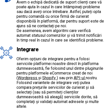
Avem o echipă dedicată de suport clienți care vă
poate ajuta în cazul în care întâmpinați probleme
sau dacă aveți orice întrebare. Astfel, puteți opta
pentru comandă cu orice firmă de curierat
disponibilă în platformă, dar pentru suport este de
ajuns să ne contactați pe noi.
De asemenea, avem algoritmi care verifică
automat statusul comenzilor și vă trimit notificări
în timp real în cazul în care se identifică probleme.
Integrare
Oferim opțiuni de integrare pentru a folosi
serviciile platformei noastre direct în platforma
dumneavoastră, fie folosind unul dintre pluginurile
pentru platformele eCommerce creat de noi
(
Wordpress
și
Shopify
) sau prin
API-ul
nostru.
Folosind variantele de integrare veți putea
compara prețurile serviciilor de curierat și să
selectați (sau să permiteți clienților
dumneavoastră să aleagă) serviciile dorite, să
completați și validați automat adresele și multe
altele.