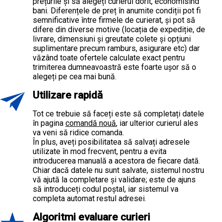
prețurile și să alegeți curierul dorit, economisind
bani. Diferențele de preț în anumite condiții pot fi
semnificative între firmele de curierat, și pot să
difere din diverse motive (locația de expediție, de
livrare, dimensiuni și greutate colete și opțiuni
suplimentare precum ramburs, asigurare etc) dar
văzând toate ofertele calculate exact pentru
trimiterea dumneavoastră este foarte ușor să o
alegeți pe cea mai bună.
Utilizare rapidă
Tot ce trebuie să faceți este să completați datele
în pagina
comandă nouă
, iar ulterior curierul ales
va veni să ridice comanda.
În plus, aveți posibilitatea să salvați adresele
utilizate în mod frecvent, pentru a evita
introducerea manuală a acestora de fiecare dată.
Chiar dacă datele nu sunt salvate, sistemul nostru
vă ajută la completare și validare; este de ajuns
să introduceți codul poștal, iar sistemul va
completa automat restul adresei.
Algoritmi evaluare curieri