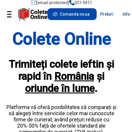
[email protected]
021 9411
Comanda noua
Preturi
Info
Colete Online
Trimiteți colete ieftin și
rapid în
România
și
oriunde în lume
.
Platforma vă oferă posibilitatea să comparați și
să alegeți între serviciile celor mai cunoscute
firme de curierat, având
prețuri reduse cu
20%-50%
față de ofertele standard ale
companiilor de curierat:
(TVA inclus).